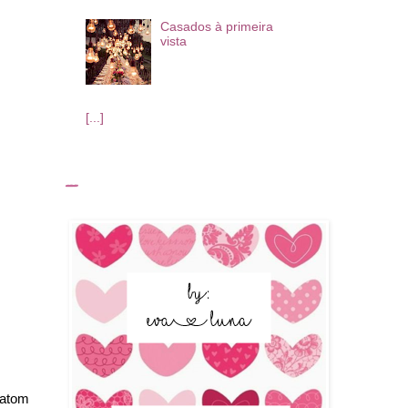
Casados à primeira
vista
[...]
_
batom