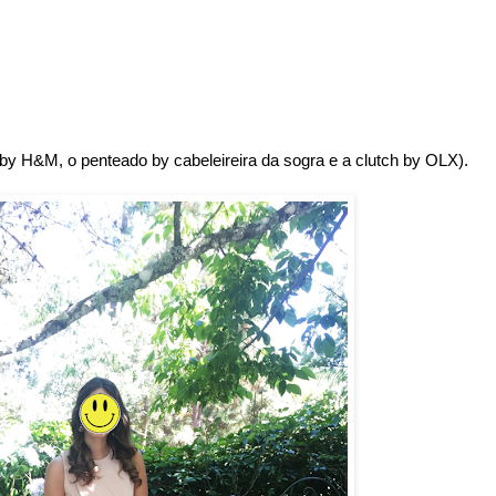
o by H&M, o penteado by cabeleireira da sogra e a clutch by OLX).