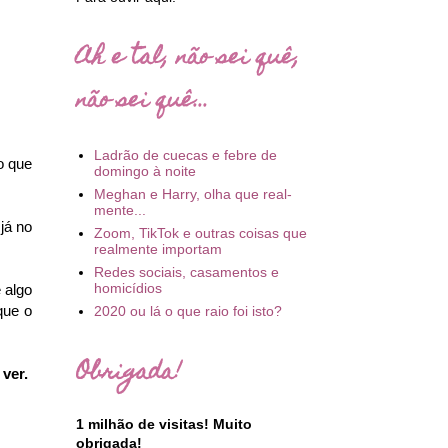
Ah e tal, não sei quê,
não sei quê...
Ladrão de cuecas e febre de
o que
domingo à noite
Meghan e Harry, olha que real-
mente...
já no
Zoom, TikTok e outras coisas que
realmente importam
Redes sociais, casamentos e
homicídios
 algo
que o
2020 ou lá o que raio foi isto?
Obrigada!
 ver.
1 milhão de visitas! Muito
obrigada!