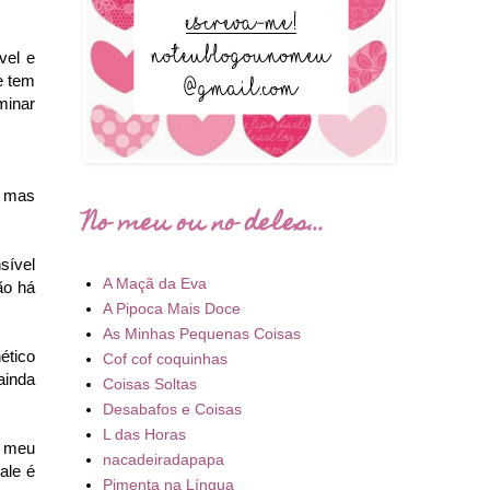
vel e
e tem
minar
, mas
No meu ou no deles...
sível
A Maçã da Eva
ão há
A Pipoca Mais Doce
As Minhas Pequenas Coisas
ético
Cof cof coquinhas
ainda
Coisas Soltas
Desabafos e Coisas
L das Horas
o meu
nacadeiradapapa
ale é
Pimenta na Língua