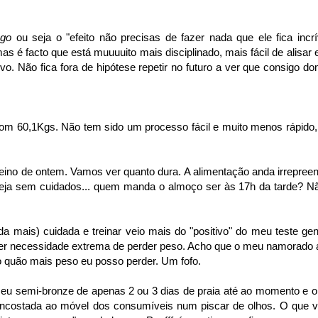
o-go
ou seja o "efeito não precisas de fazer nada que ele fica incrí
as é facto que está muuuuito mais disciplinado, mais fácil de alisar 
. Não fica fora de hipótese repetir no futuro a ver que consigo do
com 60,1Kgs. Não tem sido um processo fácil e muito menos rápido
reino de ontem. Vamos ver quanto dura. A alimentação anda irrepreen
eja sem cuidados... quem manda o almoço ser às 17h da tarde? N
a mais) cuidada e treinar veio mais do "positivo" do meu teste gen
quer necessidade extrema de perder peso. Acho que o meu namorado 
o quão mais peso eu posso perder. Um fofo.
meu semi-bronze de apenas 2 ou 3 dias de praia até ao momento e 
ncostada ao móvel dos consumíveis num piscar de olhos. O que v